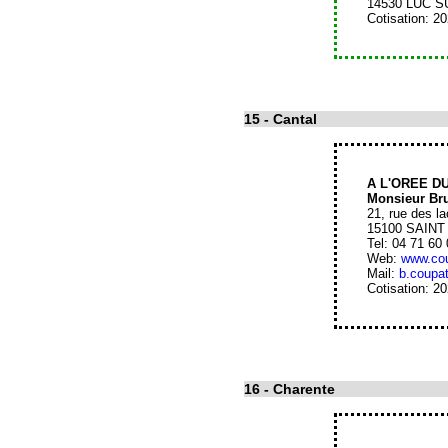
14530 LUC 
Cotisation: 2
15
- Cantal
A L'OREE D
Monsieur B
21, rue des l
15100 SAIN
Tel: 04 71 60
Web:
www.cou
Mail:
b.coupa
Cotisation: 2
16
- Charente