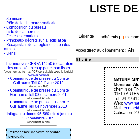
LISTE D
- Sommaire
- Rôle de la chambre syndicale
- Composition du bureau
- Liste des adhérents
- Ecoles d'armuriers
Légende
adhérents
membre
- Principaux décrets sur la législation
- Récapitulatif de la réglementation des
armes
Accès direct au département :
- Liens
01
- Ain
- Imprimer vos CERFA 14250 (déclaration
des armes à un coup par canon lisse)
(document au format PDF consultable avec le logiciel
Acrobat Reader
)
- Communiqué de presse du Comité
NATURE AIN
Guillaume Tell 02 février 2012
Monsieur Al
(document Pdf)
chemin de Th
- Communiqué de presse du Comité
01510 ARTE
Guillaume Tell 08 décembre 2011
Tel: 04 79 81
(document Word)
- Communiqué de presse du Comité
Web:
www.nat
Guillaume Tell 04 novembre 2010
Mail:
contact
(document Word)
Cotisation: 2
- Intégral du décret 95-589 mis à jour du
30 novembre 2005
(document Word)
Permanence de votre chambre
syndicale