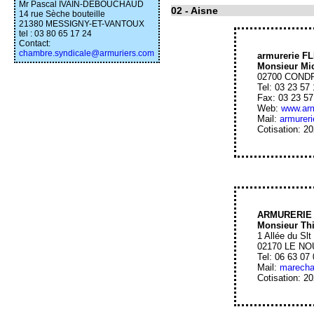
Mr Pascal IVAIN-DEBOUCHAUD
02
- Aisne
14 rue Sèche bouteille
21380 MESSIGNY-ET-VANTOUX
tel : 03 80 65 17 24
Contact:
chambre.syndicale@armuriers.com
armurerie F
Monsieur Mi
02700 COND
Tel: 03 23 57
Fax: 03 23 57
Web:
www.armu
Mail:
armurer
Cotisation: 2
ARMURERIE
Monsieur Th
1 Allée du Slt
02170 LE N
Tel: 06 63 07
Mail:
marecha
Cotisation: 2